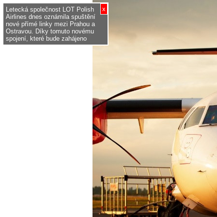
x
Letecká společnost LOT Polish
Airlines dnes oznámila spuštění
nové přímé linky mezi Prahou a
Ostravou. Díky tomuto novému
spojení, které bude zahájeno