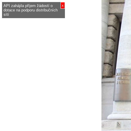
x
API zahájila příjem žádostí o
dotace na podporu distribučních
sítí