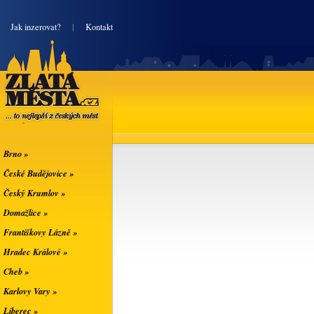
|
Jak inzerovat?
|
Kontakt
Zlatá města
... to nejlepší z
českých měst
Brno »
České Budějovice »
Český Krumlov »
Domažlice »
Františkovy Lázně »
Hradec Králové »
Cheb »
Karlovy Vary »
Liberec »