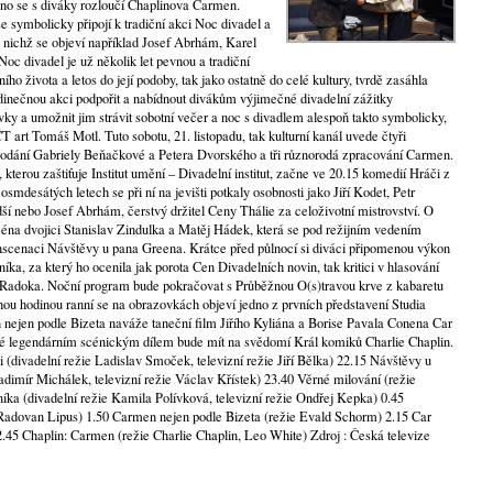
ráno se s diváky rozloučí Chaplinova Carmen.
se symbolicky připojí k tradiční akci Noc divadel a
 nichž se objeví například Josef Abrhám, Karel
c divadel je už několik let pevnou a tradiční
ho života a letos do její podoby, tak jako ostatně do celé kultury, tvrdě zasáhla
inečnou akci podpořit a nabídnout divákům výjimečné divadelní zážitky
vky a umožnit jim strávit sobotní večer a noc s divadlem alespoň takto symbolicky,
T art Tomáš Motl. Tuto sobotu, 21. listopadu, tak kulturní kanál uvede čtyři
 podání Gabriely Beňačkové a Petera Dvorského a tři různorodá zpracování Carmen.
terou zaštiťuje Institut umění – Divadelní institut, začne ve 20.15 komedií Hráči z
smdesátých letech se při ní na jevišti potkaly osobnosti jako Jiří Kodet, Petr
í nebo Josef Abrhám, čerstvý držitel Ceny Thálie za celoživotní mistrovství. O
scéna dvojici Stanislav Zindulka a Matěj Hádek, která se pod režijním vedením
nscenaci Návštěvy u pana Greena. Krátce před půlnocí si diváci připomenou výkon
ka, za který ho ocenila jak porota Cen Divadelních novin, tak kritici v hlasování
 Radoka. Noční program bude pokračovat s Průběžnou O(s)travou krve z kabaretu
u hodinou ranní se na obrazovkách objeví jedno z prvních představení Studia
nejen podle Bizeta naváže taneční film Jiřího Kyliána a Borise Pavala Conena Car
ané legendárním scénickým dílem bude mít na svědomí Král komiků Charlie Chaplin.
 (divadelní režie Ladislav Smoček, televizní režie Jiří Bělka) 22.15 Návštěvy u
adimír Michálek, televizní režie Václav Křístek) 23.40 Věrné milování (režie
íka (divadelní režie Kamila Polívková, televizní režie Ondřej Kepka) 0.45
 Radovan Lipus) 1.50 Carmen nejen podle Bizeta (režie Evald Schorm) 2.15 Car
.45 Chaplin: Carmen (režie Charlie Chaplin, Leo White) Zdroj : Česká televize