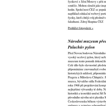
fyzikové z Jižní Moravy s pěti 
soutěže. Mohou sloužit jako insp
hodin. Společnost ČEZ se popul
například edukační webový portál
fyziky, kteří chtějí svůj předmě
fakultami. Zdroj Skupina ČEZ
Prohlížet fotogalerii »
Národní muzeum předs
Palachův pylon
Před Novou bodovou Národního m
vysoký ocelový pylon, který ne
muzeum tento pomník dokončilo
Celé dílo bylo slavnostně předsta
připomínáme znovunabytí svobod
historických událostí, připomínk
Pragera a Miloslava Chlupáče. 
muzea, bývalého sídla Federální
roku 1968 při projektování komp
nejlepšími výtvarníky té doby. 
historiků a teoretiků umění Jiří 
původního návrhu nést plastiku 
Československu během výstavby
smlouvy a zejména sebeupálení 