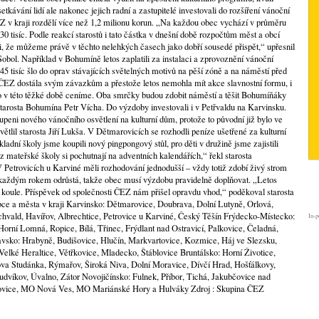
kávání lidí ale nakonec jejich radní a zastupitelé investovali do rozšíření vánoční
 v kraji rozdělí více než 1,2 milionu korun. „Na každou obec vychází v průměru
 30 tisíc. Podle reakcí starostů i tato částka v dnešní době rozpočtům měst a obcí
 že můžeme právě v těchto nelehkých časech jako dobří sousedé přispět,“ upřesnil
bol. Například v Bohumíně letos zaplatili za instalaci a zprovoznění vánoční
 45 tisíc šlo do oprav stávajících světelných motivů na pěší zóně a na náměstí před
 ČEZ dostála svým závazkům a přestože letos nemohla mít akce slavnostní formu, i
ho v této těžké době ceníme. Oba smrčky budou zdobit náměstí a těšit Bohumíňáky
starosta Bohumína Petr Vícha. Do výzdoby investovali i v Petřvaldu na Karvinsku.
eni nového vánočního osvětlení na kulturní dům, protože to původní již bylo ve
tlil starosta Jiří Lukša. V Dětmarovicích se rozhodli peníze ušetřené za kulturní
dní školy jsme koupili nový pingpongový stůl, pro děti v družině jsme zajistili
 mateřské školy si pochutnají na adventních kalendářích,“ řekl starosta
etrovicích u Karviné měli rozhodování jednodušší – vždy totiž zdobí živý strom
 každým rokem odrůstá, takže obec musí výzdobu pravidelně doplňovat. „Letos
 koule. Příspěvek od společnosti ČEZ nám přišel opravdu vhod,“ poděkoval starosta
ce a města v kraji Karvinsko: Dětmarovice, Doubrava, Dolní Lutyně, Orlová,
hvald, Havířov, Albrechtice, Petrovice u Karviné, Český Těšín Frýdecko-Místecko:
In-p
orní Lomná, Ropice, Bílá, Třinec, Frýdlant nad Ostravicí, Palkovice, Čeladná,
vsko: Hrabyně, Budišovice, Hlučín, Markvartovice, Kozmice, Háj ve Slezsku,
elké Heraltice, Větřkovice, Mladecko, Štáblovice Bruntálsko: Horní Životice,
ova Studánka, Rýmařov, Široká Niva, Dolní Moravice, Dívčí Hrad, Hošťálkovy,
udvíkov, Úvalno, Zátor Novojičínsko: Fulnek, Příbor, Tichá, Jakubčovice nad
ovice, MO Nová Ves, MO Mariánské Hory a Hulváky Zdroj : Skupina ČEZ