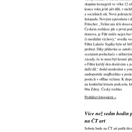
skupinu teenagerů ve věku 12 až
konce roku ještě pět dílů, v nic
a sociálních sítí. Nová jedenác
listopadu. Novými epizodami i 
Fritscher. „Velmi nás těší dosav
Českém rozhlase jde o první podc
domova, je Filtr může nejen bavi
či mediální výchovy,“ uvedla ved
Filtru Lukáše Sapíka bylo už běh
probrat. Díky přídavku se autoři
seznámit posluchače s některými 
zásady, že to musí být kromě př
o Filtru každý den dostávám a js
další díl,“ dodal moderátor a yo
audioportále mujRozhlas a posle
poslech v offline režimu. K disp
na konkrétní témata podcastu, kt
bbu Zdroj : Český rozhlas
Prohlížet fotogalerii »
Více než sedm hodin p
na ČT art
Sobota bude na ČT art patřit di