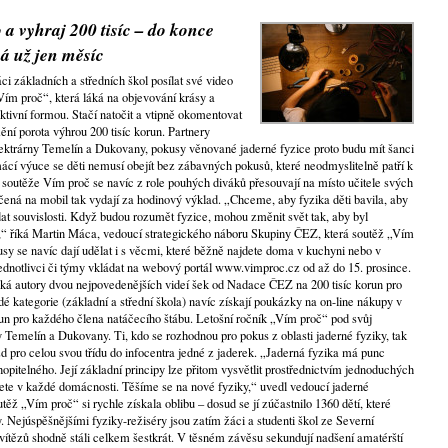
 a vyhraj 200 tisíc – do konce
á už jen měsíc
i základních a středních škol posílat své video
Vím proč“, která láká na objevování krásy a
ktivní formou. Stačí natočit a vtipně okomentovat
mění porota výhrou 200 tisíc korun. Partnery
elektrárny Temelín a Dukovany, pokusy věnované jaderné fyzice proto budu mít šanci
mácí výuce se děti nemusí obejít bez zábavných pokusů, které neodmyslitelně patří k
 soutěže Vím proč se navíc z role pouhých diváků přesouvají na místo učitele svých
čená na mobil tak vydají za hodinový výklad. „Chceme, aby fyzika děti bavila, aby
at souvislosti. Když budou rozumět fyzice, mohou změnit svět tak, aby byl
,“ říká Martin Máca, vedoucí strategického náboru Skupiny ČEZ, která soutěž „Vím
sy se navíc dají udělat i s věcmi, které běžně najdete doma v kuchyni nebo v
dnotlivci či týmy vkládat na webový portál www.vimproc.cz od až do 15. prosince.
eká autory dvou nejpovedenějších videí šek od Nadace ČEZ na 200 tisíc korun pro
ždé kategorie (základní a střední škola) navíc získají poukázky na on-line nákupy v
 korun pro každého člena natáčecího štábu. Letošní ročník „Vím proč“ pod svůj
y Temelín a Dukovany. Ti, kdo se rozhodnou pro pokus z oblasti jaderné fyziky, tak
d pro celou svou třídu do infocentra jedné z jaderek. „Jaderná fyzika má punc
pitelného. Její základní principy lze přitom vysvětlit prostřednictvím jednoduchých
ete v každé domácnosti. Těšíme se na nové fyziky,“ uvedl vedoucí jaderné
ž „Vím proč“ si rychle získala oblibu – dosud se jí zúčastnilo 1360 dětí, které
y. Nejúspěšnějšími fyziky-režiséry jsou zatím žáci a studenti škol ze Severní
vítězů shodně stáli celkem šestkrát. V těsném závěsu sekundují nadšení amatérští