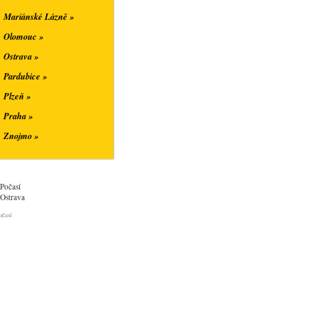
Mariánské Lázně »
Olomouc »
Ostrava »
Pardubice »
Plzeň »
Praha »
Znojmo »
Počasí
Ostrava
očasí