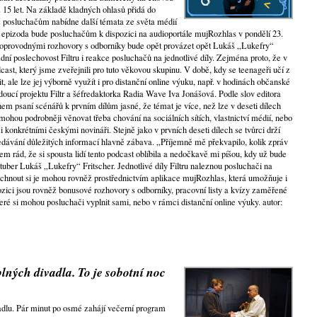
 15 let. Na základě kladných ohlasů přidá do
hž posluchačům nabídne další témata ze světa médií
tá epizoda bude posluchačům k dispozici na audioportále mujRozhlas v pondělí 23.
doprovodnými rozhovory s odborníky bude opět provázet opět Lukáš „Lukefry“
adní poslechovost Filtru i reakce posluchačů na jednotlivé díly. Zejména proto, že v
ast, který jsme zveřejnili pro tuto věkovou skupinu. V době, kdy se teenageři učí z
t, ale lze jej výborně využít i pro distanční online výuku, např. v hodinách občanské
oucí projektu Filtr a šéfredaktorka Radia Wave Iva Jonášová. Podle slov editora
em psaní scénářů k prvním dílům jasné, že témat je více, než lze v deseti dílech
 mohou podrobněji věnovat třeba chování na sociálních sítích, vlastnictví médií, nebo
konkrétními českými novináři. Stejně jako v prvních deseti dílech se tvůrci drží
edávání důležitých informací hlavně zábava. „Příjemně mě překvapilo, kolik zpráv
em rád, že si spousta lidí tento podcast oblíbila a nedočkavě mi píšou, kdy už bude
utuber Lukáš „Lukefry“ Fritscher. Jednotlivé díly Filtru naleznou posluchači na
chnout si je mohou rovněž prostřednictvím aplikace mujRozhlas, která umožňuje i
ozici jsou rovněž bonusové rozhovory s odborníky, pracovní listy a kvízy zaměřené
eré si mohou posluchači vyplnit sami, nebo v rámci distanční online výuky. autor:
lných divadla. To je sobotní noc
vadlu. Pár minut po osmé zahájí večerní program