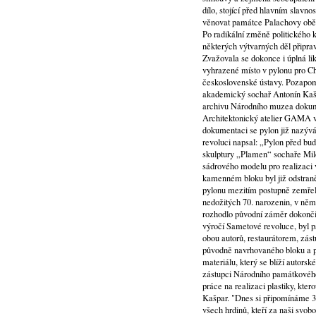
dílo, stojící před hlavním slav
věnovat památce Palachovy oběti
Po radikální změně politického 
některých výtvarných děl připra
Zvažovala se dokonce i úplná l
vyhrazené místo v pylonu pro C
československé ústavy. Pozapo
akademický sochař Antonín Kašpa
archivu Národního muzea dokume
Architektonický atelier GAMA v r
dokumentaci se pylon již nazývá
revoluci napsal: „Pylon před b
skulptury „Plamen“ sochaře Milos
sádrového modelu pro realizaci 
kamenném bloku byl již odstran
pylonu mezitím postupně zemřeli
nedožitých 70. narozenin, v němž
rozhodlo původní záměr dokončit
výročí Sametové revoluce, byl p
obou autorů, restaurátorem, zás
původně navrhovaného bloku a pr
materiálu, který se blíží autors
zástupci Národního památkového 
práce na realizaci plastiky, kt
Kašpar. "Dnes si připomínáme 3
všech hrdinů, kteří za naši svobo