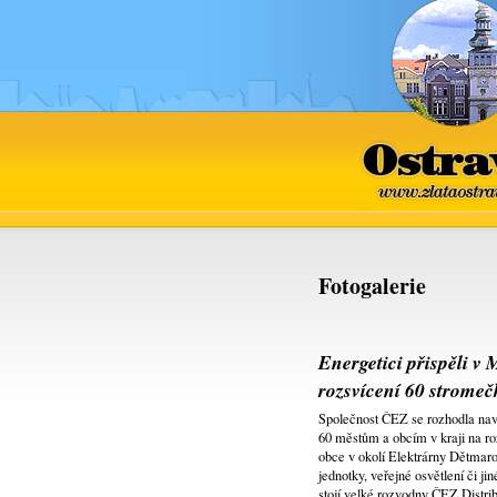
Ostrava
www.zlataostra
Fotogalerie
Energetici přispěli v
rozsvícení 60 strome
Společnost ČEZ se rozhodla navá
60 městům a obcím v kraji na r
obce v okolí Elektrárny Dětmaro
jednotky, veřejné osvětlení či ji
stojí velké rozvodny ČEZ Distrib