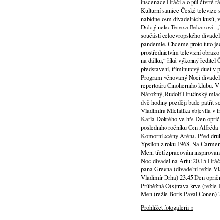
inscenace Hráči a o půl čtvrté 
Kulturní stanice České televize 
nabídne osm divadelních kusů, v
Dobrý nebo Tereza Bebarová. „No
součástí celoevropského divadelní
pandemie. Chceme proto tuto jed
prostřednictvím televizní obrazo
na dálku,“ říká výkonný ředitel Č
představení, tříminutový duet v
Program věnovaný Noci divadel, k
repertoáru Činoherního klubu. V o
Nárožný, Rudolf Hrušínský mladš
dvě hodiny později bude patřit 
Vladimíra Michálka objevila v i
Karla Dobrého ve hře Den opriční
posledního ročníku Cen Alfréda
Komorní scény Aréna. Před druho
Ypsilon z roku 1968. Na Carmen 
Men, třetí zpracování inspirov
Noc divadel na Artu: 20.15 Hráči
pana Greena (divadelní režie Vl
Vladimír Drha) 23.45 Den opričn
Průběžná O(s)trava krve (režie
Men (režie Boris Paval Conen) 2
Prohlížet fotogalerii »