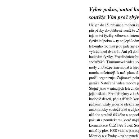
Vyber pokus, natoč ho
soutěže Vím proč zbýv
Už jen do 15. prosince mohou žác
příspěvky do oblíbené soutěže „
tajemství fyziky zábavnou intera
fyzikální pokus – ty nejlepší od
letošního ročníku jsou jaderné 
vyhrát hned dvakrát. Ani při do
hodinám fyziky. Prostřednictvím
spolužáků. Tříminutová videa to
měly chuť experimentovat a hled
mnohem šetrnější k naší planetě
proč“ organizuje. Zajímavé poku
garáži. Natočená videa mohou je
Stejně jako v minulých letech č
jejich školu. První tři týmy z ka
hodnotě deseti, pěti a tří tisíc
patronát vzaly jaderné elektrárn
automaticky soutěží také o zájez
něčeho strašně těžkého a nepocho
pokusů s pomůckami, které najd
komunikace ČEZ Petr Šuleř. Soutě
natočily přes 1000 videí s pokus
Moravy a z Prahy – na stupních 