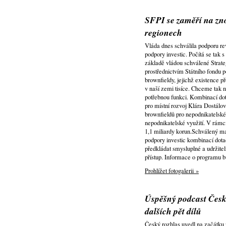
SFPI se zaměří na zno
regionech
Vláda dnes schválila podporu rev
podpory investic. Počítá se tak
základě vládou schválené Strate
prostřednictvím Státního fondu po
brownfieldy, jejichž existence p
v naší zemi tisíce. Chceme tak na
potřebnou funkci. Kombinací do
pro místní rozvoj Klára Dostálo
brownfieldů pro nepodnikatelské
nepodnikatelské využití. V rámc
1,1 miliardy korun.Schválený ma
podpory investic kombinací dotac
předkládat smysluplné a udržiteln
přístup. Informace o programu 
Prohlížet fotogalerii »
Úspěšný podcast Česk
dalších pět dílů
Český rozhlas uvedl na začátku z