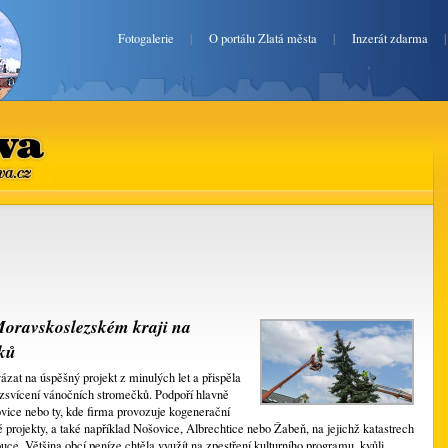
Fotogalerie
|
O portálu Zlatá města
|
Inzerát zdarma
va.cz
 Moravskoslezském kraji na
čků
zat na úspěšný projekt z minulých let a přispěla
ozsvícení vánočních stromečků. Podpoří hlavně
vice nebo ty, kde firma provozuje kogenerační
né projekty, a také například Nošovice, Albrechtice nebo Žabeň, na jejichž katastrech
uce. Většina obcí peníze chtěla využít na zpestření kulturního programu, kvůli