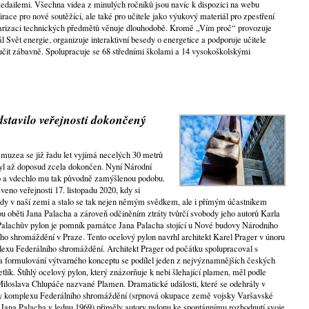
medailemi. Všechna videa z minulých ročníků jsou navíc k dispozici na webu
irace pro nové soutěžící, ale také pro učitele jako výukový materiál pro zpestření
arizaci technických předmětů věnuje dlouhodobě. Kromě „Vím proč“ provozuje
 Svět energie, organizuje interaktivní besedy o energetice a podporuje učitele
t učit zábavně. Spolupracuje se 68 středními školami a 14 vysokoškolskými
tavilo veřejnosti dokončený
uzea se již řadu let vyjímá necelých 30 metrů
byl až doposud zcela dokončen. Nyní Národní
 a vdechlo mu tak původně zamýšlenou podobu.
veno veřejnosti 17. listopadu 2020, kdy si
y v naší zemi a stalo se tak nejen němým svědkem, ale i přímým účastníkem
ou oběti Jana Palacha a zároveň odčiněním ztráty tvůrčí svobody jeho autorů Karla
Palachův pylon je pomník památce Jana Palacha stojící u Nové budovy Národního
ho shromáždění v Praze. Tento ocelový pylon navrhl architekt Karel Prager v únoru
lexu Federálního shromáždění. Architekt Prager od počátku spolupracoval s
Na formulování výtvarného konceptu se podílel jeden z nejvýznamnějších českých
Šetlík. Štíhlý ocelový pylon, který znázorňuje k nebi šlehající plamen, měl podle
Miloslava Chlupáče nazvané Plamen. Dramatické události, které se odehrály v
 komplexu Federálního shromáždění (srpnová okupace země vojsky Varšavské
Jana Palacha v lednu 1969) přiměly autory pylonu ke spontánnímu rozhodnutí svoje