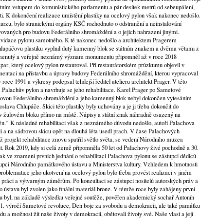
nostním vstupem do komunistického parlamentu a pár desítek metrů od sebeupálení,
. K dokončení realizace umístění plastiky na ocelový pylon však nakonec nedošlo.
kurzu, bylo stranickými orgány KSČ rozhodnuto o odstranění a neinstalování
vovaných pro budovu Federálního shromáždění a o jejich nahrazení jinými.
ikvidace pylonu samotného. K té nakonec nedošlo a architektem Pragerem
hlupáčovu plastiku vyplnil dutý kamenný blok se státním znakem a dvěma větami z
menutý a veřejně neznámý význam monumentu připomněl až v roce 2018
r, který ocelový pylon restauroval. Při restaurátorském průzkumu objevil v
ntaci na přístavbu a úpravy budovy Federálního shromáždění, kterou vypracoval
oce 1991 a výkresy podepsal tehdejší ředitel atelieru architekt Prager. V této
 Palachův pylon a navrhuje se jeho rehabilitace. Karel Prager po Sametové
udovou Federálního shromáždění a jeho kamenný blok nebyl dokončen vytesáním
lava Chlupáče. Skici této plastiky byly uchovány a je ji třeba dokončit do
v žulovém bloku přímo na místě. Nápisy a státní znak náhradně osazený na
ěn.“ K následné rehabilitaci však z neznámého důvodu nedošlo, autoři Palachova
 a na sádrovou skicu opět na dlouhá léta usedl prach. V čase Palachových
 projekt rehabilitace znovu spatřil světlo světa, se vedení Národního muzea
. Rok 2019, kdy si celá země připomněla 50 let od Palachovy živé pochodně a 30.
ak ve znamení prvních jednání o rehabilitaci Palachova pylonu se zástupci dědiců
tupci Národního památkového ústavu a Ministerstva kultury. Vzhledem k hmotnosti
oblematice jeho ukotvení na ocelový pylon bylo třeba provést realizaci v jiném
ké práci a výtvarným záměrům. Po konzultaci se zástupci nositelů autorských práv a
ústavu byl zvolen jako finální materiál bronz. V témže roce byly zahájeny první
erou byl, na základě výsledku veřejné soutěže, pověřen akademický sochař Antonín
1. výročí Sametové revoluce, Den boje za svobodu a demokracii, ale také památku
du a možnost žít naše životy v demokracii, obětovali životy své. Naše vlast a její