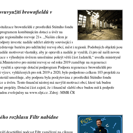
vuvyužití brownfieldů v
italizace brownfieldů z prostředků Státního fondu
 s programem kombinujícím dotaci a úvěr na
gie regionálního rozvoje 21+. „Naším cílem je
dpory investic nadále udržet aktivity související s
ředstavuje bariéru pro udržitelný rozvoj obcí, měst i regionů. Podobných objektů jsou
dále motivovat vlastníky, aby je opravili a nadále je využili, či pro ně našli novou
tace s výhodným úvěrem umožníme pokrýt větší část žadatelů,“ uvedla ministryně
vá.Ministerstvo pro místní rozvoj se od roku 2019 zaměřuje na regeneraci
 využití a spravuje dotační podprogram Podpora regenerace brownfieldů pro
i výzev, vyhlášených pro rok 2019 a 2020, bylo podpořeno celkem 103 projektů za
teriál umožňuje, aby podpora byla poskytována z prostředků Státního fondu
e a úvěru. Tento finanční nástroj má navýšit motivaci obcí, které tak budou
é projekty. Dotační část zajistí, že i finančně slabší obce budou mít k podpoře
budou zveřejněny na www.sfpi.cz. Zdroj : MMR ČR
ého rozhlasu Filtr nabídne
áří desetidílný podcast Filtr zaměřený na cílovou