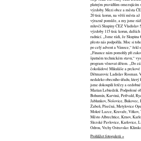
platným pravidlům omezujícím set
výzdoby. Mezi obce a města ČEZ
20 tisíc korun, na větší města až
výrazně pomůže, a my jsme rádi,
mluvčí Skupiny ČEZ Vladislav So
výzdoby 115 tisíc korun, dalších
radnicí. „Jsme rádi, že Skupina
přesto nás podpořila. Moc si to
po celý advent a Vánoce,“ řekl 
„Finance nám pomohly při zakoup
špatném technickém stavu,“ vysvě
program věnovat dětem. „Do zákla
čokoládové Mikuláše a prckové z
Dětmarovic Ladislav Rosman. V P
nedaleko obecního úřadu, který
jsme dokoupili řetězy a ozdobné
Marian Lebiedzik. Podpořené ob
Bohumín, Karviná, Petřvald, Ryc
Jablunkov, Nošovice, Bukovec, H
Žabeň, Písečná, Metylovice Opa
Mokré Lazce, Kravaře, Vítkov, V
Město Albrechtice, Krnov, Karl
Slezské Pavlovice, Karlovice, L
Odrou, Vrchy Ostravsko: Klimk
Prohlížet fotogalerii »