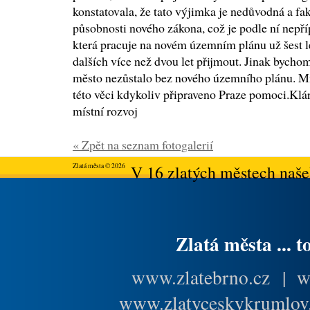
konstatovala, že tato výjimka je nedůvodná a fa
působnosti nového zákona, což je podle ní nepří
která pracuje na novém územním plánu už šest l
dalších více než dvou let přijmout. Jinak bychom
město nezůstalo bez nového územního plánu. Min
této věci kdykoliv připraveno Praze pomoci.Klá
místní rozvoj
« Zpět na seznam fotogalerií
Zlatá města © 2026
V 16 zlatých městech našeh
Zlatá města ... t
www.zlatebrno.cz
|
w
www.zlatyceskykrumlov