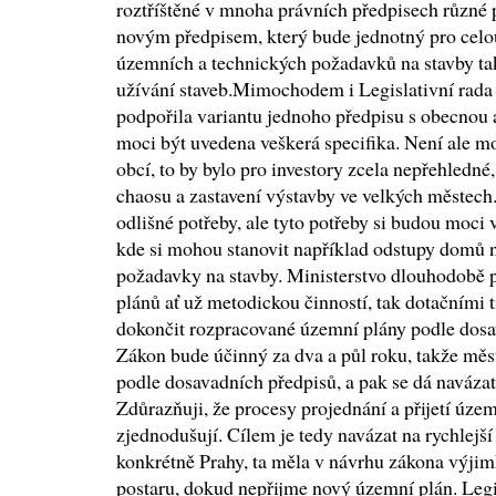
roztříštěné v mnoha právních předpisech různé 
novým předpisem, který bude jednotný pro celo
územních a technických požadavků na stavby ta
užívání staveb.Mimochodem i Legislativní rad
podpořila variantu jednoho předpisu s obecnou a 
moci být uvedena veškerá specifika. Není ale m
obcí, to by bylo pro investory zcela nepřehledné
chaosu a zastavení výstavby ve velkých městec
odlišné potřeby, ale tyto potřeby si budou moci 
kde si mohou stanovit například odstupy domů ne
požadavky na stavby. Ministerstvo dlouhodobě 
plánů ať už metodickou činností, tak dotačními 
dokončit rozpracované územní plány podle dosa
Zákon bude účinný za dva a půl roku, takže mě
podle dosavadních předpisů, a pak se dá naváza
Zdůrazňuji, že procesy projednání a přijetí úz
zjednodušují. Cílem je tedy navázat na rychlejší
konkrétně Prahy, ta měla v návrhu zákona výjim
postaru, dokud nepřijme nový územní plán. Legi