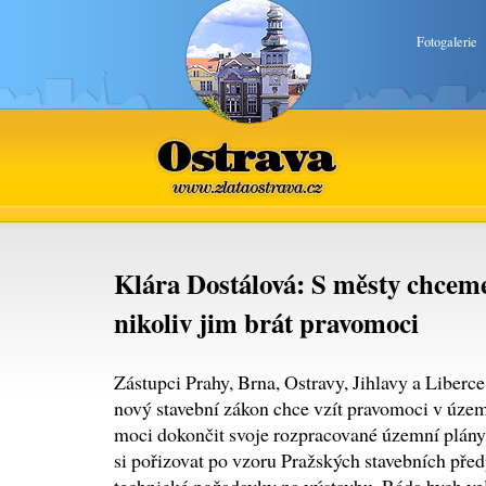
Fotogalerie
Ostrava
www.zlataostrava.cz
Klára Dostálová: S městy chceme
nikoliv jim brát pravomoci
Zástupci Prahy, Brna, Ostravy, Jihlavy a Liberce 
nový stavební zákon chce vzít pravomoci v úze
moci dokončit svoje rozpracované územní plány.
si pořizovat po vzoru Pražských stavebních před