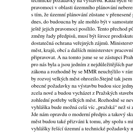
technické požadavky na výstavbu. Ráda bych vel
pravomoci v oblasti územního plánování nebere
s tím, že územní plánování zůstane v přenesené 
dnes, do budoucna by ale mohlo být v samostat
ještě jejich pravomoci posílilo. Tento přechod p
změny řady předpisů, musí být široce prodiskuto
dostatečná ochrana veřejných zájmů. Ministerstv
měst, krajů, obcí a dalších ministerstev pracovn
připravovat. A na tomto jsme se se zástupci Pra
pro nás byla a jsou jedním z nejdůležitějších par
zákona a rozhodně by se MMR neuchýlilo v rám
by rozvoj velkých měst ohrozilo.Stejně tak jsem u
obecné požadavky na výstavbu budou sice jedny
zcela nové a budou vycházet z Pražských staveb
zohlední potřeby velkých měst. Rozhodně se nevr
vyhláška bude možná celá víc „pražská“ než si z
Jde nám opravdu o moderní předpis a takový sk
měst budou také přizváni k tomu, aby spolu s m
vyhlášky řešící územní a technické požadavky n