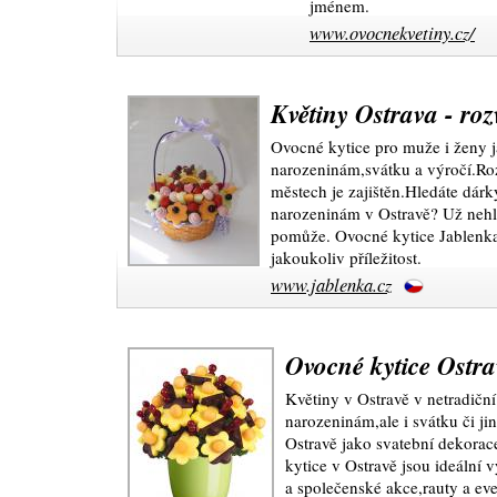
jménem.
www.ovocnekvetiny.cz/
Květiny Ostrava - roz
Ovocné kytice pro muže i ženy j
narozeninám,svátku a výročí.Roz
městech je zajištěn.Hledáte dár
narozeninám v Ostravě? Už nehl
pomůže. Ovocné kytice Jablenka 
jakoukoliv příležitost.
www.jablenka.cz
Ovocné kytice Ostr
Květiny v Ostravě v netradiční
narozeninám,ale i svátku či j
Ostravě jako svatební dekora
kytice v Ostravě jsou ideální 
a společenské akce,rauty a eve