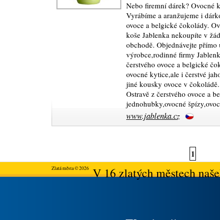
Nebo firemní dárek? Ovocné ky
Vyrábíme a aranžujeme i dárko
ovoce a belgické čokolády. Ov
koše Jablenka nekoupíte v ž
obchodě. Objednávejte přímo 
výrobce,rodinné firmy Jablenk
čerstvého ovoce a belgické č
ovocné kytice,ale i čerstvé j
jiné kousky ovoce v čokoládě. 
Ostravě z čerstvého ovoce a b
jednohubky,ovocné špízy,ovoc
www.jablenka.cz
1
Zlatá města © 2026
V 16 zlatých městech našeh