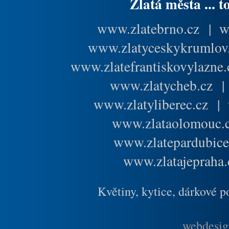
Zlatá města ... t
www.zlatebrno.cz
|
w
www.zlatyceskykrumlov
www.zlatefrantiskovylazne.
www.zlatycheb.cz
www.zlatyliberec.cz
|
www.zlataolomouc.
www.zlatepardubice
www.zlatajepraha.
Květiny, kytice, dárkové 
webdesig