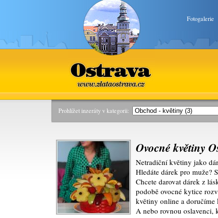
Fotogalerie
Ostrava
www.zlataostrava.cz
Prohlížet inzeráty v kategorii:
Ovocné květiny O
Netradiční květiny jako dá
Hledáte dárek pro muže? S
Chcete darovat dárek z lás
podobě ovocné kytice rozvá
květiny online a doručíme 
A nebo rovnou oslavenci,