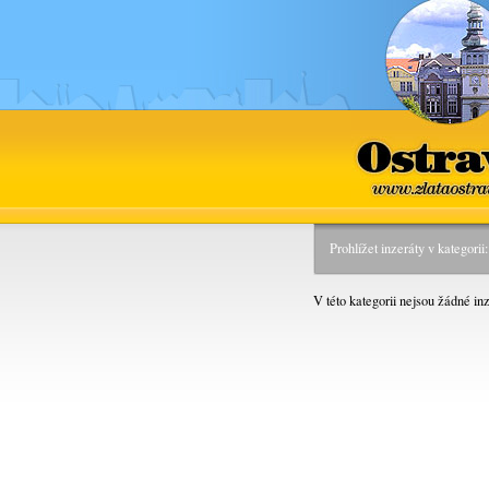
Ostrava
www.zlataostra
Prohlížet inzeráty v kategori
V této kategorii nejsou žádné inz