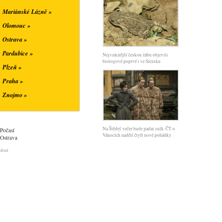
Mariánské Lázně »
Olomouc »
Ostrava »
Pardubice »
Nejvzácnější českou žábu objevili
biologové poprvé i ve Slezsku
Plzeň »
Praha »
Znojmo »
Na Štědrý večer bude padat sníh. ČT o
Počasí
Vánocích nadělí čtyři nové pohádky
Ostrava
očasí