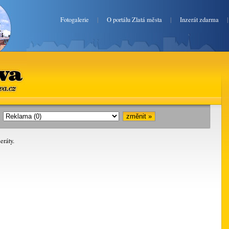
Fotogalerie
|
O portálu Zlatá města
|
Inzerát zdarma
va.cz
i:
eráty.