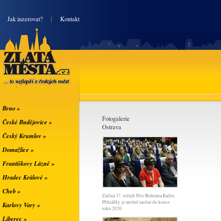
|
Jak inzerovat?
|
Kontakt
Zlatá města
... to nejlepší z
českých měst
Brno »
Fotogalerie
České Budějovice »
Ostrava
Český Krumlov »
Domažlice »
Františkovy Lázně »
Hradec Králové »
Cheb »
Začíná 37. ročník Prix Bohemia Radio.
Přihlášky je možné zasílat do konce
Karlovy Vary »
roku 2020
Liberec »