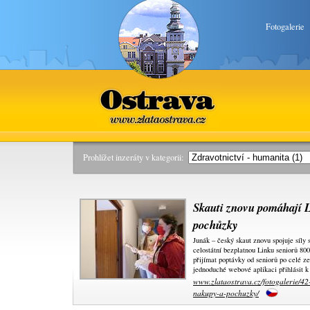
Fotogalerie
Ostrava
www.zlataostrava.cz
Prohlížet inzeráty v kategorii:
Skauti znovu pomáhají L
pochůzky
Junák – český skaut znovu spojuje síly 
celostátní bezplatnou Linku seniorů 80
přijímat poptávky od seniorů po celé ze
jednoduché webové aplikaci přihlásit 
www.zlataostrava.cz/fotogalerie/42-
nakupy-a-pochuzky/