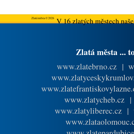
Zlatá města © 2026
V 16 zlatých městech našeh
Zlatá města ... t
www.zlatebrno.cz
|
w
www.zlatyceskykrumlov
www.zlatefrantiskovylazne.
www.zlatycheb.cz
www.zlatyliberec.cz
|
www.zlataolomouc.
www.zlatepardubice