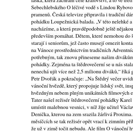
láska, která zachrání celé království, a to ve tř
Sebechlebského O léčivé vodě s Lindou Rybovou 
pramenů. Česká televize připravila i tradiční dár
pohádku Loupežnická balada. „V této nelehké a n
nacházíme, a která pravděpodobně ještě nějakou
především pomáhat. Dětem, které nemohou do šk
starají i seniorům, jež často musejí omezit konta
na Vánoce prostřednictvím tradičních Adventn
potřebným, tak znovu přineseme našim divákům 
pohádky. Zejména ta štědrovečerní se u nás stala 
nenechá ujít více než 2,5 milionu diváků,“ říká 
Petr Dvořák a pokračuje: „Na Štědrý večer uvid
vánoční hvězdě, který propojuje lidský svět, in
hvězdným nebem plným unikátních filmových e
Tater našel režisér štědrovečerní pohádky Kare
umístit malebnou vesnici, v níž žije učitel Václ
Denička, kterou na zem srazila žárlivá Proxima
měsíčcích se tak režisér opět vrací k zimním př
že už v zimě točit nebudu. Ale film O vánoční h