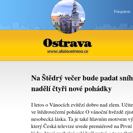
Fotogalerie
Ostrava
www.zlataostrava.cz
Na Štědrý večer bude padat sní
nadělí čtyři nové pohádky
I letos o Vánocích zvítězí dobro nad zlem. Učite
ve štědrovečerní pohádce O vánoční hvězdě zjistí
nesobecká láska. Ta je také hlavním motivem v
který Česká televize uvede premiérově na První 