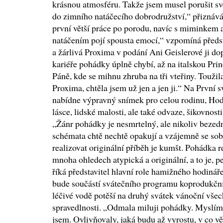
krásnou atmosféru. Takže jsem musel porušit své
do zimního natáčecího dobrodružství,“ přiznává
první větší práce po porodu, navíc s miminkem a 
natáčením pojí spousta emocí,“ vzpomíná před
a žárlivá Proxima v podání Ani Geislerové ji d
kariéře pohádky úplně chybí, až na italskou Pr
Páně, kde se mihnu zhruba na tři vteřiny. Toužil
Proxima, chtěla jsem už jen a jen ji.“ Na První 
nabídne výpravný snímek pro celou rodinu, Hod
lásce, lidské malosti, ale také odvaze, šikovnost
„Žánr pohádky je nesmrtelný, ale nikoliv bezedný
schémata chtě nechtě opakují a vzájemně se sob
realizovat originální příběh je kumšt. Pohádka r
mnoha ohledech atypická a originální, a to je,
říká představitel hlavní role hamižného hodinář
bude součástí svátečního programu koprodukčn
léčivé vodě potěší na druhý svátek vánoční všec
spravedlnosti. „Odmala miluji pohádky. Myslím, 
jsem. Ovlivňovaly, jaká budu až vyrostu, v co vě