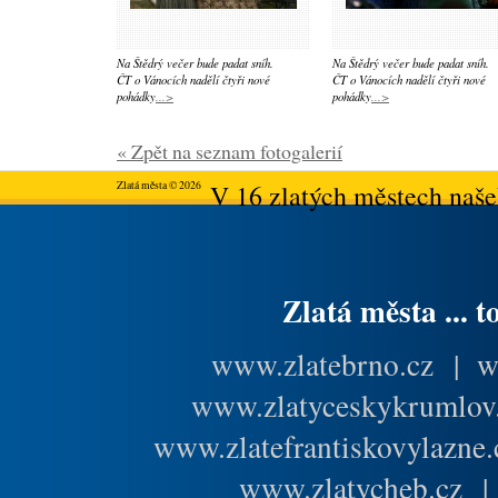
Na Štědrý večer bude padat sníh.
Na Štědrý večer bude padat sníh.
ČT o Vánocích nadělí čtyři nové
ČT o Vánocích nadělí čtyři nové
pohádky
...>
pohádky
...>
« Zpět na seznam fotogalerií
Zlatá města © 2026
V 16 zlatých městech našeh
Zlatá města ... t
www.zlatebrno.cz
|
w
www.zlatyceskykrumlov
www.zlatefrantiskovylazne.
www.zlatycheb.cz