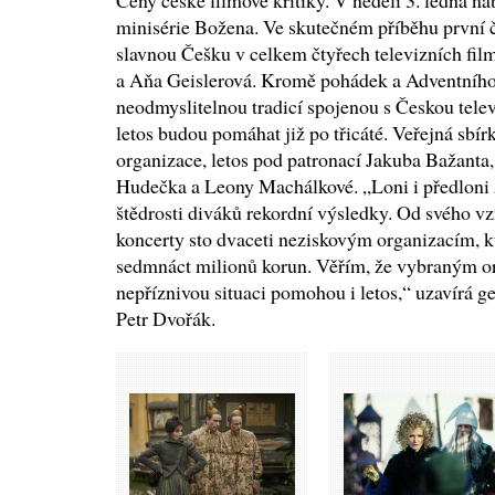
Ceny české filmové kritiky. V neděli 3. ledna na
minisérie Božena. Ve skutečném příběhu první č
slavnou Češku v celkem čtyřech televizních f
a Aňa Geislerová. Kromě pohádek a Adventního
neodmyslitelnou tradicí spojenou s Českou telev
letos budou pomáhat již po třicáté. Veřejná sbír
organizace, letos pod patronací Jakuba Bažanta
Hudečka a Leony Machálkové. „Loni i předloni
štědrosti diváků rekordní výsledky. Od svého 
koncerty sto dvaceti neziskovým organizacím, kt
sedmnáct milionů korun. Věřím, že vybraným or
nepříznivou situaci pomohou i letos,“ uzavírá ge
Petr Dvořák.