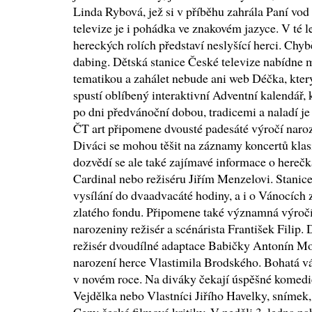
Linda Rybová, jež si v příběhu zahrála Paní vod
televize je i pohádka ve znakovém jazyce. V té l
hereckých rolích představí neslyšící herci. Chyb
dabing. Dětská stanice České televize nabídne 
tematikou a zahálet nebude ani web Déčka, který
spustí oblíbený interaktivní Adventní kalendář,
po dni předvánoční dobou, tradicemi a naladí je
ČT art připomene dvousté padesáté výročí nar
Diváci se mohou těšit na záznamy koncertů klas
dozvědí se ale také zajímavé informace o hereč
Cardinal nebo režiséru Jiřím Menzelovi. Stanice
vysílání do dvaadvacáté hodiny, a i o Vánocích z
zlatého fondu. Připomene také významná výročí
narozeniny režisér a scénárista František Filip. 
režisér dvoudílné adaptace Babičky Antonín Mos
narození herce Vlastimila Brodského. Bohatá vá
v novém roce. Na diváky čekají úspěšné komedie
Vejdělka nebo Vlastníci Jiřího Havelky, snímek, 