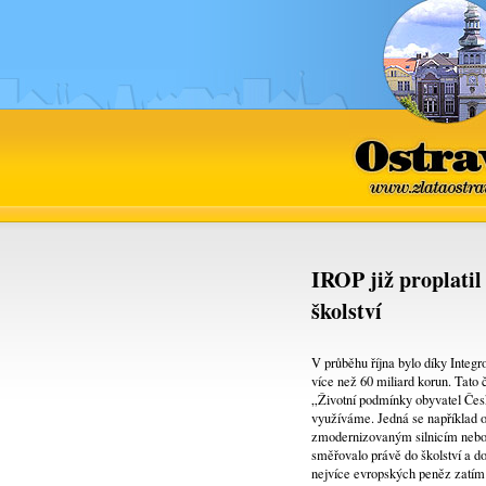
Ostrava
www.zlataostra
IROP již proplatil
školství
V průběhu října bylo díky Inte
více než 60 miliard korun. Tato
„Životní podmínky obyvatel Česk
využíváme. Jedná se například o
zmodernizovaným silnicím nebo n
směřovalo právě do školství a do
nejvíce evropských peněz zatím s