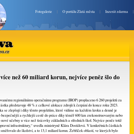
Fotogalerie
|
O portálu Zlatá města
|
Inzerát zdarma
va.cz
 více než 60 miliard korun, nejvíce peněz šlo do
grovanému regionálnímu operačnímu programu (IROP) proplaceno 6 260 projektů za
 částka představuje 48 % z celkové alokace zdrojů k čerpání do konce roku 2023.
a se zlepšují i díky těmto projektům, které vidíme na každém kroku a denně je
 bezpečnější a rychlejší cestě do práce díky téměř 600 km zrekonstruovaným nebo
ové učebny u více než tisícovky základních a středních škol. Nejvíce peněz totiž
pravní infrastruktury,“ uvedla ministryně Klára Dostálová. V konkrétních částkách
měřovalo do školství, a to 13,1 miliard korun. Žebříček oblastí, ve kterých bylo