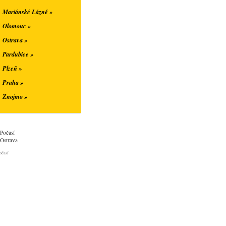
Mariánské Lázně »
Olomouc »
Ostrava »
Pardubice »
Plzeň »
Praha »
Znojmo »
Počasí
Ostrava
očasí