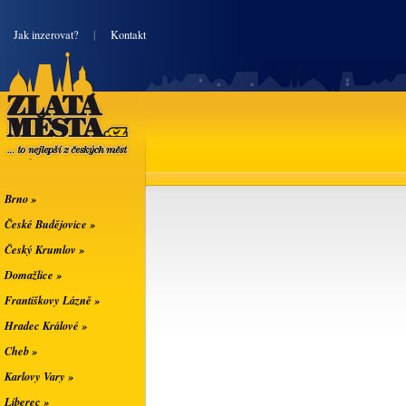
|
Jak inzerovat?
|
Kontakt
Zlatá města
... to nejlepší z
českých měst
Brno »
České Budějovice »
Český Krumlov »
Domažlice »
Františkovy Lázně »
Hradec Králové »
Cheb »
Karlovy Vary »
Liberec »