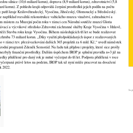
dou silnice (10,6 miliard korun), doprava (8,9 miliard korun), zdravotnictví (5,8
iard korun). Z pohledu krajů odpovídá čerpání prostředků jejich podílu na počtu
ny patří kraje Královéhradecký, Vysočina, Jihočeský, Olomoucký a Středočeský.
e například rozsáhlá rekonstrukce valtického muzea vinařství, zahradnictví a
etím místem za Muzejní počin roku v rámci cen Národní soutěže muzeí Gloria
vací a výcvikové středisko Zdravotní záchranné služby Kraje Vysočina v Jihlavě,
utěži Stavba roku kraje Vysočina. Během následujících tří let se bude realizovat
 za zhruba 73 miliard korun. „Díky využití předpokládaných úspor z realizovaných
o v rámci tzv. přezávazkování dalších 365 projektů za 6 mld. Kč,“ uvedl náměstek
árodní programů Zdeněk Semorád. Na řadu tak přijdou i projekty, které sice prošly
ezbyly finanční prostředky. Dalším úspěchem IROP je splnění pravidla n+3 již na
ředky přidělené pro daný rok je nutné vyčerpat do tří let. Podpora přidělená v roce
 vyčerpaná právě letos na podzim, IROP tak už nyní může pracovat na dosažení
ok 2022.
In-p