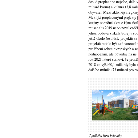
dosud proplaceno nejvíce, dále ve
miliard korun) a kultura (3,8 mil
obyvatel. Mezi aktivnější regio
Mezi již proplacenými projekty j
krajiny oceněná zkraje října tř
musaealis 2019 nebo nové vzdělá
jehož budova získala trofej v so
ještě okolo šesti tisíc projektů
projektů mohlo být zafinancován
pro řízení sekce evropských a n
hodnocením, ale původně na ně n
rok 2021, které stanoví, že prost
2018 ve výši 60,1 miliardy byla
dalšího milníku 73 miliard pro r
V průběhu října bylo díky