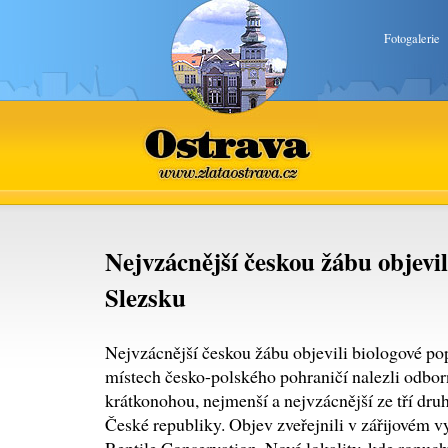
Fotogalerie
Ostrava
www.zlataostrava.cz
Nejvzácnější českou žábu objevil
Slezsku
Nejvzácnější českou žábu objevili biologové po
místech česko-polského pohraničí nalezli odbor
krátkonohou, nejmenší a nejvzácnější ze tří dru
České republiky. Objev zveřejnili v zářijovém