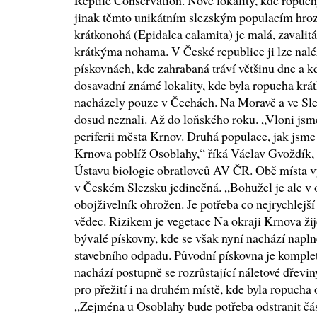
Reptile Conservation. Nové lokality, kde ropuchy ž
jinak těmto unikátním slezským populacím hroz
krátkonohá (Epidalea calamita) je malá, zavalitá
krátkýma nohama. V České republice ji lze nalé
pískovnách, kde zahrabaná tráví většinu dne a 
dosavadní známé lokality, kde byla ropucha krá
nacházely pouze v Čechách. Na Moravě a ve Slez
dosud neznali. Až do loňského roku. „Vloni jsme
periferii města Krnov. Druhá populace, jak jsme z
Krnova poblíž Osoblahy,“ říká Václav Gvoždík, 
Ústavu biologie obratlovců AV ČR. Obě místa v
v Českém Slezsku jedinečná. „Bohužel je ale v 
obojživelník ohrožen. Je potřeba co nejrychlejš
vědec. Rizikem je vegetace Na okraji Krnova ži
bývalé pískovny, kde se však nyní nachází napl
stavebního odpadu. Původní pískovna je komplet
nachází postupně se rozrůstající náletové dřevin
pro přežití i na druhém místě, kde byla ropucha
„Zejména u Osoblahy bude potřeba odstranit čá