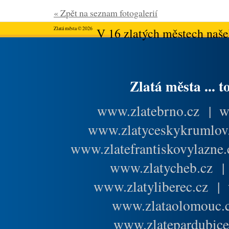
« Zpět na seznam fotogalerií
Zlatá města © 2026
V 16 zlatých městech našeh
Zlatá města ... t
www.zlatebrno.cz
|
w
www.zlatyceskykrumlov
www.zlatefrantiskovylazne.
www.zlatycheb.cz
www.zlatyliberec.cz
|
www.zlataolomouc.
www.zlatepardubice