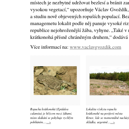
místech je nezbytné udržovat bezlesí a bránit zar
vysokou vegetací,“ upozorňuje Václav Gvoždík, 
a studiu nově objevených ropuších populací. Be
managemetu lokalit podle něj panuje vysoké rizi
republice nejohroženější žába, vyhyne. „Také v
krátkonohá přísně chráněným druhem,“ dodává 
Více informací na:
www.vaclavgvozdik.com
Ropucha krátkonohá (Epidalea
Lokalita výskytu ropuchy
calamita) je běžcem mezi žábami,
krátkonohé na periferii města
místo skákání se pohybuje rychlým
Krnov, kde se momentálně nachází
pobíháním....
...>
skládka, urgentně...
...>