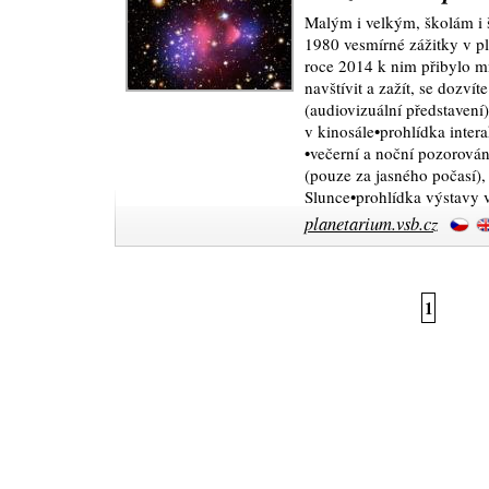
Malým i velkým, školám i š
1980 vesmírné zážitky v p
roce 2014 k nim přibylo 
navštívit a zažít, se dozví
(audiovizuální představení)
v kinosále•prohlídka inter
•večerní a noční pozorová
(pouze za jasného počasí), 
Slunce•prohlídka výstavy v
planetarium.vsb.cz
1