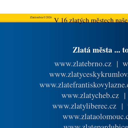
Zlatá města © 2026
V 16 zlatých městech našeh
Zlatá města ... t
www.zlatebrno.cz
|
w
www.zlatyceskykrumlov
www.zlatefrantiskovylazne.
www.zlatycheb.cz
www.zlatyliberec.cz
|
www.zlataolomouc.
www.zlatepardubice