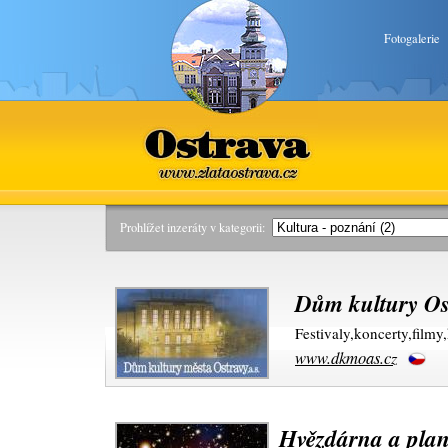
Fotogalerie
Ostrava
www.zlataostrava.cz
Prohlížet inzeráty v kategorii:
Dům kultury Os
Festivaly,koncerty,filmy,
www.dkmoas.cz
Hvězdárna a plan