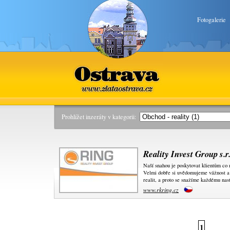
Fotogalerie
Ostrava
www.zlataostrava.cz
Prohlížet inzeráty v kategorii:
Reality Invest Group s.r.
Naší snahou je poskytovat klientům co 
Velmi dobře si uvědomujeme vážnost a 
realit, a proto se snažíme každému nast
www.rkring.cz
1