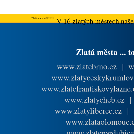
Zlatá města © 2026
V 16 zlatých městech našeh
Zlatá města ... t
www.zlatebrno.cz
|
w
www.zlatyceskykrumlov
www.zlatefrantiskovylazne.
www.zlatycheb.cz
www.zlatyliberec.cz
|
www.zlataolomouc.
www.zlatepardubice